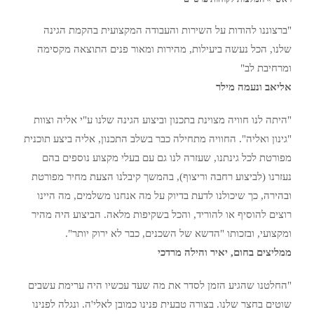
"ברצוננו להודות על השירות והעבודה המקצועית בהקמת הגינה
שלנו, הכל נעשה ביעילות, מהירות ומאור פנים התוצאה מקסימה
ומרחיבת לב"
אליאב ונעמה מילר
"היתה לנו חוויה מצוינת בתכנון וביצוע הגינה שלנו ע"י אליה וצוות
"גינון ואליה". החוויה מתחילה כבר בשלב התכנון, אליה ביצע תוכנית
מפורטת לכל גינתנו, שעזרה לנו גם עם בעלי מקצוע נוספים בהם
נעזרנו (לביצוע רחבה וריצוף), בהמשך קיבלנו הצעת מחיר מפורטת
ובהירה, כך שיכולנו לדעת בדיוק על מה אנחנו משלמים, מה היינו
רוצים להוסיף או להוריד, והכל בשקיפות מלאה. הביצוע היה מהיר
ומקצועי, ובזכותו "הדשא של השכנים, כבר לא ירוק יותר".
ממליצים בחום, יאיר והילה מרדכי
"החלטנו שהגיע הזמן לסדר את מה שעד עכשיו היה ערימת עשבים
שוטים בחצר שלנו. בצורה טבעית פנינו כמובן לאלי'ה. ונגלה לפנינו