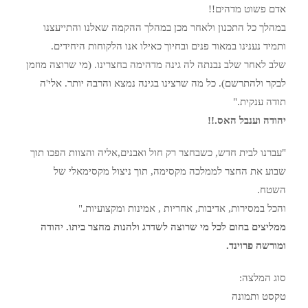
אדם פשוט מדהים!!
במהלך כל התכנון ולאחר מכן במהלך ההקמה שאלנו והתייעצנו
ותמיד נענינו במאור פנים ובחיוך כאילו אנו הלקוחות היחידים.
שלב לאחר שלב נבנתה לה גינה מדהימה בחצרינו. (מי שרוצה מוזמן
לבקר ולהתרשם). כל מה שרצינו בגינה נמצא והרבה יותר. אלי'ה
תודה ענקית."
יהודה וענבל האס.!!
"עברנו לבית חדש, כשבחצר רק חול ואבנים,אליה והצוות הפכו תוך
שבוע את החצר לממלכה מקסימה, תוך ניצול מקסימאלי של
השטח.
והכל במסירות, אדיבות, אחריות , אמינות ומקצועיות."
ממליצים בחום לכל מי שרוצה לשדרג ולהנות מחצר ביתו. יהודה
ומורשה פרוינד.
סוג המלצה:
טקסט ותמונה