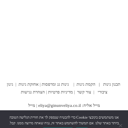
תכנון גינות |
הקמת גינות
|
גינות גג ומרפסות
|
אחזקת גינות
|
גינון
ציבורי
|
צור קשר
|
מדיניות פרטיות
|
הצהרת נגישות
מייל אליה:
eliya@ginunveliya.co.il
|
מייל
משרד:
office@ginunveliya.co.il
|
טלפון:
09-8332575 |
נייד:
054-
אנו משתמשים בקובצי Cookie כדי להבטיח שנספק לך את חוויית הגלישה הטובה
7723040 |
פקס:
1539-8332575 |
כתובת למשלוח דואר:
החיל 23/2,
ביותר באתר שלנו. אם תמשיך להשתמש באתר זה, נניח שאתה מרוצה ממנו. קבל.