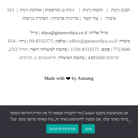
תכנון גינות |
הקמת גינות
|
גינות גג ומרפסות
|
אחזקת גינות
|
גינון
ציבורי
|
צור קשר
|
מדיניות פרטיות
|
הצהרת נגישות
מייל אליה:
eliya@ginunveliya.co.il
|
מייל
משרד:
office@ginunveliya.co.il
|
טלפון:
09-8332575 |
נייד:
054-
7723040 |
פקס:
1539-8332575 |
כתובת למשלוח דואר:
החיל 23/2,
קדומים 4485600 |
כתובת המשרד:
הראשונים 1, קדומים
Made with ❤️ by Astrateg
אנו משתמשים בקובצי Cookie כדי להבטיח שנספק לך את חוויית הגלישה הטובה
ביותר באתר שלנו. אם תמשיך להשתמש באתר זה, נניח שאתה מרוצה ממנו. קבל.
אוקי
מדיניות פרטיות