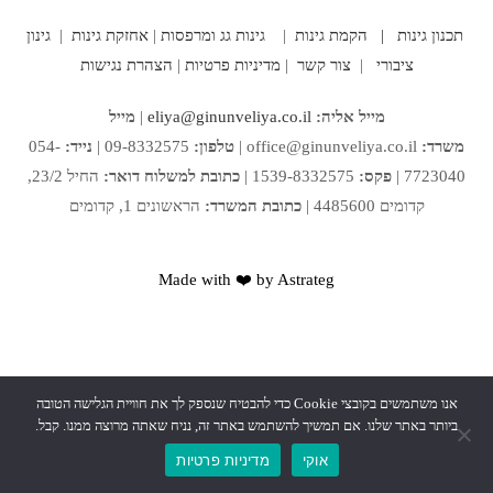
תכנון גינות |
הקמת גינות
|
גינות גג ומרפסות
|
אחזקת גינות
|
גינון
ציבורי
|
צור קשר
|
מדיניות פרטיות
|
הצהרת נגישות
מייל אליה:
eliya@ginunveliya.co.il
|
מייל
משרד:
office@ginunveliya.co.il
|
טלפון:
09-8332575 |
נייד:
054-
7723040 |
פקס:
1539-8332575 |
כתובת למשלוח דואר:
החיל 23/2,
קדומים 4485600 |
כתובת המשרד:
הראשונים 1, קדומים
Made with ❤️ by Astrateg
אנו משתמשים בקובצי Cookie כדי להבטיח שנספק לך את חוויית הגלישה הטובה
ביותר באתר שלנו. אם תמשיך להשתמש באתר זה, נניח שאתה מרוצה ממנו. קבל.
אוקי
מדיניות פרטיות