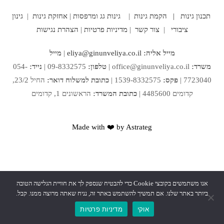
תכנון גינות |
הקמת גינות
|
גינות גג ומרפסות
|
אחזקת גינות
|
גינון
ציבורי
|
צור קשר
|
מדיניות פרטיות
|
הצהרת נגישות
מייל אליה:
eliya@ginunveliya.co.il
|
מייל
משרד:
office@ginunveliya.co.il
|
טלפון:
09-8332575 |
נייד:
054-
7723040 |
פקס:
1539-8332575 |
כתובת למשלוח דואר:
החיל 23/2,
קדומים 4485600 |
כתובת המשרד:
הראשונים 1, קדומים
Made with ❤️ by Astrateg
אנו משתמשים בקובצי Cookie כדי להבטיח שנספק לך את חוויית הגלישה הטובה
ביותר באתר שלנו. אם תמשיך להשתמש באתר זה, נניח שאתה מרוצה ממנו. קבל.
אוקי
מדיניות פרטיות