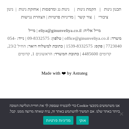
תכנון גינות |
הקמת גינות
|
גינות גג ומרפסות
|
אחזקת גינות
|
גינון
ציבורי
|
צור קשר
|
מדיניות פרטיות
|
הצהרת נגישות
מייל אליה:
eliya@ginunveliya.co.il
|
מייל
משרד:
office@ginunveliya.co.il
|
טלפון:
09-8332575 |
נייד:
054-
7723040 |
פקס:
1539-8332575 |
כתובת למשלוח דואר:
החיל 23/2,
קדומים 4485600 |
כתובת המשרד:
הראשונים 1, קדומים
Made with ❤️ by Astrateg
אנו משתמשים בקובצי Cookie כדי להבטיח שנספק לך את חוויית הגלישה הטובה
ביותר באתר שלנו. אם תמשיך להשתמש באתר זה, נניח שאתה מרוצה ממנו. קבל.
אוקי
מדיניות פרטיות