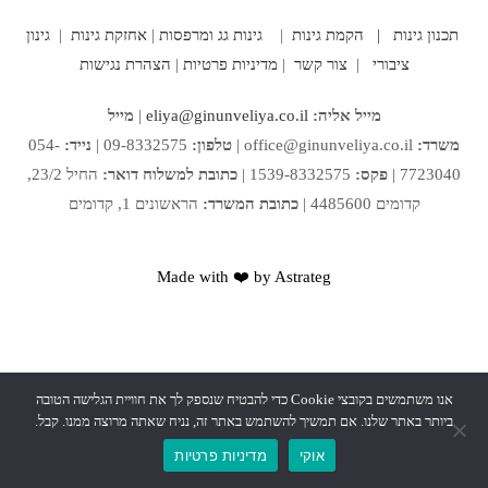
תכנון גינות |
הקמת גינות
|
גינות גג ומרפסות
|
אחזקת גינות
|
גינון
ציבורי
|
צור קשר
|
מדיניות פרטיות
|
הצהרת נגישות
מייל אליה:
eliya@ginunveliya.co.il
|
מייל
משרד:
office@ginunveliya.co.il
|
טלפון:
09-8332575 |
נייד:
054-
7723040 |
פקס:
1539-8332575 |
כתובת למשלוח דואר:
החיל 23/2,
קדומים 4485600 |
כתובת המשרד:
הראשונים 1, קדומים
Made with ❤️ by Astrateg
אנו משתמשים בקובצי Cookie כדי להבטיח שנספק לך את חוויית הגלישה הטובה
ביותר באתר שלנו. אם תמשיך להשתמש באתר זה, נניח שאתה מרוצה ממנו. קבל.
אוקי
מדיניות פרטיות