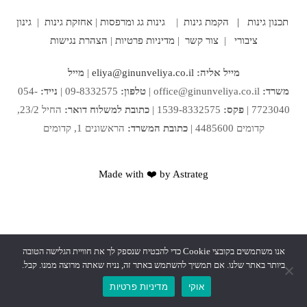
תכנון גינות |
הקמת גינות
|
גינות גג ומרפסות
|
אחזקת גינות
|
גינון
ציבורי
|
צור קשר
|
מדיניות פרטיות
|
הצהרת נגישות
מייל אליה:
eliya@ginunveliya.co.il
|
מייל
משרד:
office@ginunveliya.co.il
|
טלפון:
09-8332575 |
נייד:
054-
7723040 |
פקס:
1539-8332575 |
כתובת למשלוח דואר:
החיל 23/2,
קדומים 4485600 |
כתובת המשרד:
הראשונים 1, קדומים
Made with ❤️ by Astrateg
אנו משתמשים בקובצי Cookie כדי להבטיח שנספק לך את חוויית הגלישה הטובה
ביותר באתר שלנו. אם תמשיך להשתמש באתר זה, נניח שאתה מרוצה ממנו. קבל.
אוקי
מדיניות פרטיות